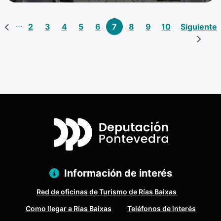
inación
…
Página anterior
‹‹
Page
Page
Page
Page
Page
Página actual
Page
Page
Page
Siguiente 
2
3
4
5
6
7
8
9
10
Siguiente
mera página
Información de interés
Red de oficinas de Turismo de Rías Baixas
Como llegar a Rías Baixas
Teléfonos de interés