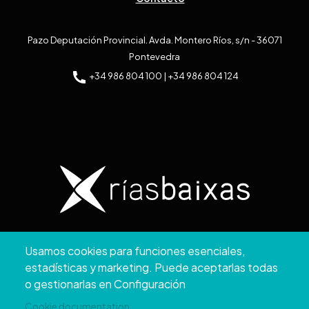
Pazo Deputación Provincial. Avda. Montero Ríos, s/n - 36071
Pontevedra
+34 986 804 100 | +34 986 804 124
Copyright © 2026. Diputación de Pontevedra.
Usamos cookies para funciones esenciales,
Reservados todos los derechos
estadísticas y marketing. Puede aceptarlas todas
Aviso
Accesibilidad
Protección de
Política de
Mapa
o gestionarlas en Configuración
Legal
datos
cookies
web
Cookie documentation