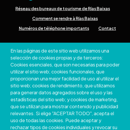
Réseau des bureaux de tourisme de Rías Baixas
Comment se rendre à Rías Baixas
Numéros de téléphone importants
Contact
Pazo Deputación Provincial. Avda. Montero Ríos, s/n - 36071
En las páginas de este sitio web utilizamos una
Pontevedra
selección de cookies propias y de terceros:
+34 986 804 100 | +34 986 804 124
Cookies esenciales, que son necesarias para poder
utilizar el sitio web; cookies funcionales, que
proporcionan una mejor facilidad de uso al utilizar el
sitio web; cookies de rendimiento, que utilizamos
para generar datos agregados sobre el uso y las
estadísticas del sitio web; y cookies de marketing,
que se utilizan para mostrar contenido y publicidad
relevantes. Si elige "ACEPTAR TODO", acepta el
uso de todas las cookies. Puede aceptar y
rechazar tipos de cookies individuales y revocar su