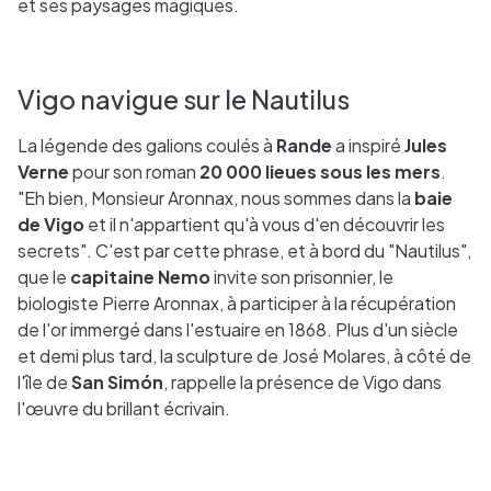
et ses paysages magiques.
Vigo navigue sur le Nautilus
La légende des galions coulés à
Rande
a inspiré
Jules
Verne
pour son roman
20 000 lieues sous les mers
.
"Eh bien, Monsieur Aronnax, nous sommes dans la
baie
de Vigo
et il n'appartient qu'à vous d'en découvrir les
secrets". C'est par cette phrase, et à bord du "Nautilus",
que le
capitaine Nemo
invite son prisonnier, le
biologiste Pierre Aronnax, à participer à la récupération
de l'or immergé dans l'estuaire en 1868. Plus d'un siècle
et demi plus tard, la sculpture de José Molares, à côté de
l'île de
San Simón
, rappelle la présence de Vigo dans
l'œuvre du brillant écrivain.