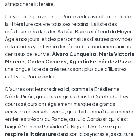
atmosphère littéraire.
L'idylle de la province de Pontevedra avec le monde de
la littérature couvre tous ses recoins. La liste des
créateurs nés dans les As Rías Baixas s'étend du Moyen
Âge à nos jours, et des personnalités d'autres provinces
et latitudes y ont vécu des épisodes fondamentaux ou
centraux de leur vie.
Álvaro Cunqueiro, María Victoria
Moreno, Carlos Casares, Agustín Fernández Paz
et
une longue liste de créateurs sont plus que d'illustres
natifs de Pontevedra.
D'autres ont leurs racines ici, comme la Brésilienne
Nélida Piñón, qui a des origines dans la Cotobade. Les
courts séjours ont également marqué de grands
écrivains universels. Verne, qui a fait connaître au monde
entier les trésors du Rande, ou Julio Cortázar, qui s'est
baigné "comme Poséidon" à Nigrán.
Une terre qui
respire la littérature
dans son idiosyncrasie, sa culture