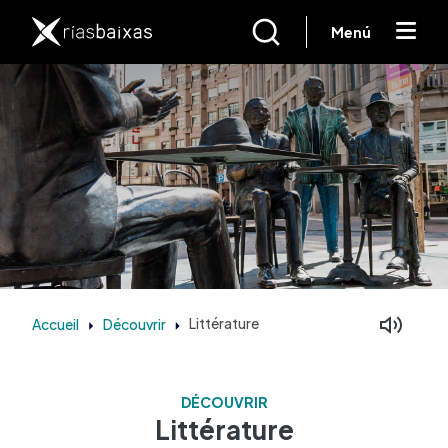
Aller au contenu principal
Menú
Accueil
Découvrir
Littérature
DÉCOUVRIR
Littérature