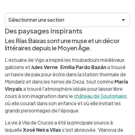
Des paysages inspirants
Les Rías Baixas sont une muse et un décor
littéraires depuis le Moyen Âge.
L'estuaire de Vigo a inspiré les troubadours médiévaux
galiciens et
Jules Verne
.
Emilia Pardo Bazán
a trouvé
un havre de paix pour écrire dans la station thermale de
Mondariz et dans les terres de Deza, tout comme
María
Vinyals
a trouvé l'atmosphère idéale pour laisser libre
cours à son imagination dans le
château de Soutomaior
,
où elle courait dans son enfance et où elle invitait les
grands personnages de l'époque.
La vie à Vila de Cruces a été la principale source à
laquelle
Xosé Neira Vilas
s'est abreuvée. Vilanova de