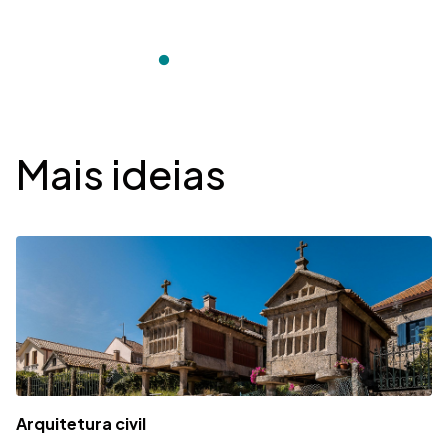
Desplegable
Mais ideias
Arquitetura civil