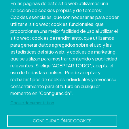
En las páginas de este sitio web utilizamos una
Pontevedra
selección de cookies propias y de terceros:
+34 986 804 100 | +34 986 804 124
Cookies esenciales, que son necesarias para poder
utilizar el sitio web; cookies funcionales, que
proporcionan una mejor facilidad de uso al utilizar el
sitio web; cookies de rendimiento, que utilizamos
para generar datos agregados sobre el uso y las
estadísticas del sitio web; y cookies de marketing,
que se utilizan para mostrar contenido y publicidad
relevantes. Si elige "ACEPTAR TODO", acepta el
uso de todas las cookies. Puede aceptar y
rechazar tipos de cookies individuales y revocar su
Copyright © 2026. Conselho Provincial de
consentimiento para el futuro en cualquier
Pontevedra.
Todos os direitos reservados
momento en "Configuración".
Disclamer
Accessibility
Privacy Policy
Cookie Policy
Site map
Cookie documentation
CONFIGURACIÓN DE COOKIES