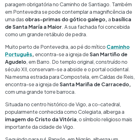
paragem obrigatória no Caminho de Santiago. Também
em Pontevedra se pode contemplar a magnificência de
uma das
obras-primas do gótico galego,
a
basílica
de Santa María a Maior
. A sua fachada foi concebida
como um grande retábulo de pedra.
Muito perto de Pontevedra, ao pé do mítico
Caminho
Português
,
encontra-se a igreja de
San Martiño de
Agudelo
, em Barro. Do templo original, construído no
século XII, conservam-se a abside e o portal ocidental.
Na mesma estrada para Compostela, em Caldas de Reis,
encontra-se a igreja de
Santa Mariña de Carracedo,
com uma grande torre barroca.
Situada no centro histórico de Vigo, a co-catedral,
popularmente conhecida como Colegiata, alberga a
imagem do Cristo da Vitória
, o símbolo religioso mais
importante da cidade de Vigo.
Seguindo para sul, Panxón, em Nigrán, alberga um