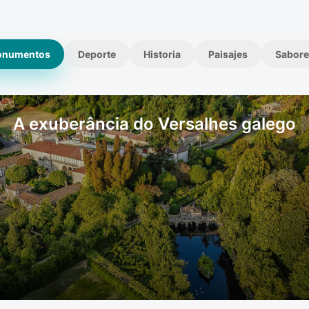
onumentos
Deporte
Historia
Paisajes
Sabore
A exuberância do Versalhes galego