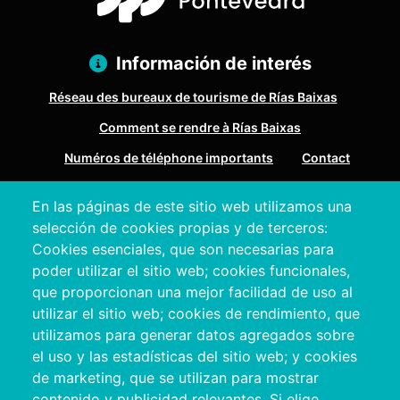
Información de interés
Réseau des bureaux de tourisme de Rías Baixas
Comment se rendre à Rías Baixas
Numéros de téléphone importants
Contact
En las páginas de este sitio web utilizamos una
Pazo Deputación Provincial. Avda. Montero Ríos, s/n - 36071
selección de cookies propias y de terceros:
Pontevedra
Cookies esenciales, que son necesarias para
+34 986 804 100 | +34 986 804 124
poder utilizar el sitio web; cookies funcionales,
que proporcionan una mejor facilidad de uso al
utilizar el sitio web; cookies de rendimiento, que
utilizamos para generar datos agregados sobre
el uso y las estadísticas del sitio web; y cookies
de marketing, que se utilizan para mostrar
contenido y publicidad relevantes. Si elige