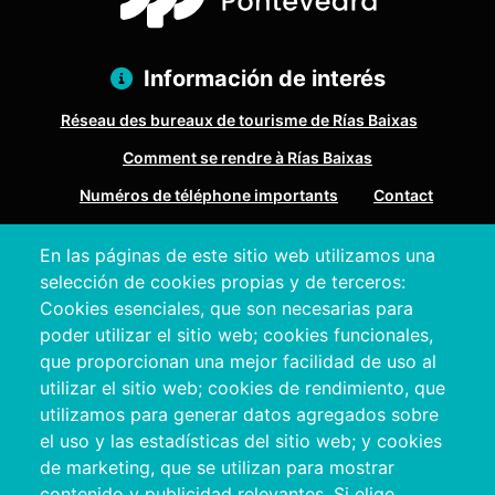
Información de interés
Réseau des bureaux de tourisme de Rías Baixas
Comment se rendre à Rías Baixas
Numéros de téléphone importants
Contact
En las páginas de este sitio web utilizamos una
Pazo Deputación Provincial. Avda. Montero Ríos, s/n - 36071
selección de cookies propias y de terceros:
Pontevedra
Cookies esenciales, que son necesarias para
+34 986 804 100 | +34 986 804 124
poder utilizar el sitio web; cookies funcionales,
que proporcionan una mejor facilidad de uso al
utilizar el sitio web; cookies de rendimiento, que
utilizamos para generar datos agregados sobre
el uso y las estadísticas del sitio web; y cookies
de marketing, que se utilizan para mostrar
contenido y publicidad relevantes. Si elige