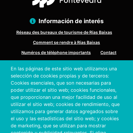
Información de interés
Réseau des bureaux de tourisme de Rías Baixas
Comment se rendre à Rías Baixas
Numéros de téléphone importants
Contact
En las páginas de este sitio web utilizamos una
Pazo Deputación Provincial. Avda. Montero Ríos, s/n - 36071
selección de cookies propias y de terceros:
Pontevedra
Cookies esenciales, que son necesarias para
+34 986 804 100 | +34 986 804 124
poder utilizar el sitio web; cookies funcionales,
que proporcionan una mejor facilidad de uso al
utilizar el sitio web; cookies de rendimiento, que
utilizamos para generar datos agregados sobre
el uso y las estadísticas del sitio web; y cookies
de marketing, que se utilizan para mostrar
contenido y publicidad relevantes. Si elige