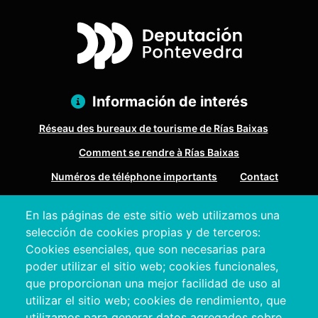
Información de interés
Réseau des bureaux de tourisme de Rías Baixas
Comment se rendre à Rías Baixas
Numéros de téléphone importants
Contact
En las páginas de este sitio web utilizamos una
Pazo Deputación Provincial. Avda. Montero Ríos, s/n - 36071
selección de cookies propias y de terceros:
Pontevedra
Cookies esenciales, que son necesarias para
+34 986 804 100 | +34 986 804 124
poder utilizar el sitio web; cookies funcionales,
que proporcionan una mejor facilidad de uso al
utilizar el sitio web; cookies de rendimiento, que
utilizamos para generar datos agregados sobre