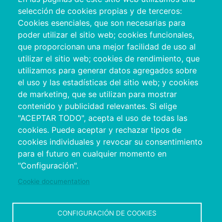
Pazo Deputación Provincial. Avda. Montero Ríos, s/n - 36071
selección de cookies propias y de terceros:
Pontevedra
Cookies esenciales, que son necesarias para
+34 986 804 100 | +34 986 804 124
poder utilizar el sitio web; cookies funcionales,
que proporcionan una mejor facilidad de uso al
utilizar el sitio web; cookies de rendimiento, que
utilizamos para generar datos agregados sobre
el uso y las estadísticas del sitio web; y cookies
de marketing, que se utilizan para mostrar
contenido y publicidad relevantes. Si elige
"ACEPTAR TODO", acepta el uso de todas las
cookies. Puede aceptar y rechazar tipos de
cookies individuales y revocar su consentimiento
Copyright © 2026. Conseil provincial de
para el futuro en cualquier momento en
Pontevedra.
Tous droits réservés
"Configuración".
Disclamer
Accessibilité
Privacy Policy
Cookie Policy
Site map
Cookie documentation
CONFIGURACIÓN DE COOKIES