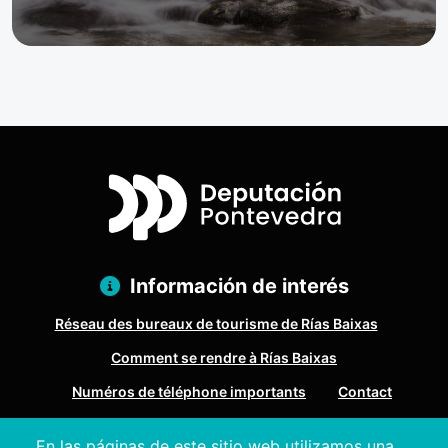
Información de interés
Réseau des bureaux de tourisme de Rías Baixas
Comment se rendre à Rías Baixas
Numéros de téléphone importants
Contact
En las páginas de este sitio web utilizamos una