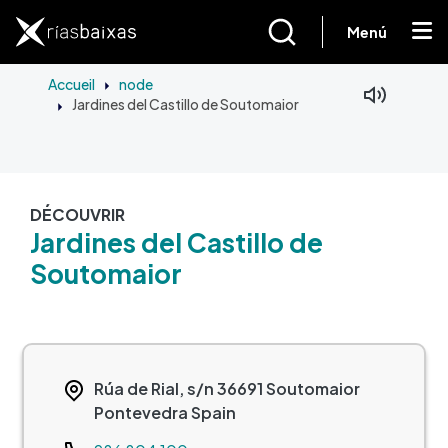
Aller au contenu principal
Menú
Accueil
node
Jardines del Castillo de Soutomaior
DÉCOUVRIR
Jardines del Castillo de
Soutomaior
Rúa de Rial, s/n
36691
Soutomaior
Pontevedra
Spain
Teléfono