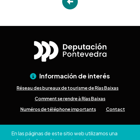
Información de interés
Réseau des bureaux de tourisme de Rías Baixas
Comment se rendre à Rías Baixas
Numéros de téléphone importants
Contact
Pazo Deputación Provincial. Avda. Montero Ríos, s/n - 36071
En las páginas de este sitio web utilizamos una
Pontevedra