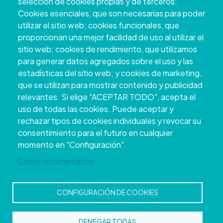
selección de cookies propias y de terceros:
+34 986 804 100 | +34 986 804 124
Cookies esenciales, que son necesarias para poder
utilizar el sitio web; cookies funcionales, que
proporcionan una mejor facilidad de uso al utilizar el
sitio web; cookies de rendimiento, que utilizamos
para generar datos agregados sobre el uso y las
estadísticas del sitio web; y cookies de marketing,
que se utilizan para mostrar contenido y publicidad
relevantes. Si elige "ACEPTAR TODO", acepta el
uso de todas las cookies. Puede aceptar y
rechazar tipos de cookies individuales y revocar su
Copyright © 2026. Conseil provincial de
consentimiento para el futuro en cualquier
Pontevedra.
Tous droits réservés
momento en "Configuración".
Disclamer
Accessibilité
Privacy Policy
Cookie Policy
Site map
Cookie documentation
CONFIGURACIÓN DE COOKIES
DENEGAR TODAS