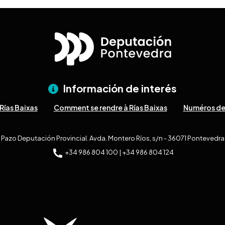
Información de interés
Rías Baixas
Comment se rendre à Rías Baixas
Numéros de
Pazo Deputación Provincial. Avda. Montero Ríos, s/n - 36071 Pontevedra
+34 986 804 100 | +34 986 804 124