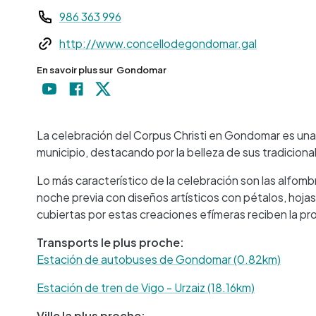
Teléfono
986 363 996
Web
http://www.concellodegondomar.gal
En savoir plus sur
Gondomar
La celebración del Corpus Christi en
Gondomar
es una
municipio, destacando por la belleza de sus tradicional
Lo más característico de la celebración son las alfombr
noche previa con diseños artísticos con pétalos, hoj
cubiertas por estas creaciones efímeras reciben la pro
Transports le plus proche:
Estación de autobuses de Gondomar (0.82km)
Estación de tren de Vigo - Urzaiz (18.16km)
Ville la plus proche: