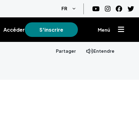
Lister les actions supplémentair
FR
Accéder
S'inscrire
Menú
Partager
Entendre
+
−