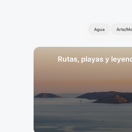
Agua
Arte/M
Rutas, playas y leye