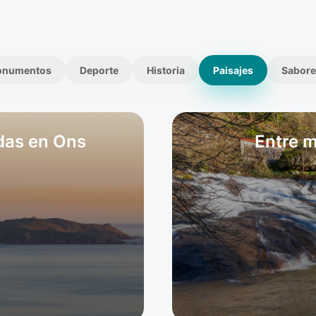
onumentos
Deporte
Historia
Paisajes
Sabore
ndas en Ons
Entre m