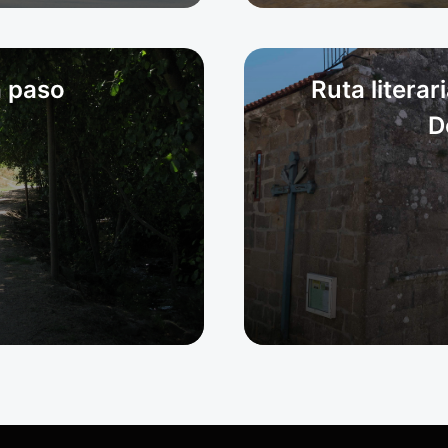
a paso
Ruta literar
D