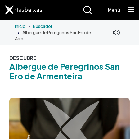
Pasar al contenido principal
Menú
Inicio
Buscador
Albergue de Peregrinos San Ero de
Arm...
DESCUBRE
Albergue de Peregrinos San
Ero de Armenteira
Imagen