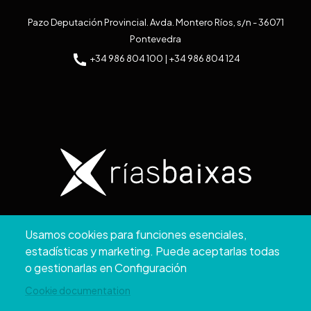
Pazo Deputación Provincial. Avda. Montero Ríos, s/n - 36071
Pontevedra
+34 986 804 100 | +34 986 804 124
Copyright © 2026. Diputación de Pontevedra.
Usamos cookies para funciones esenciales,
Reservados todos los derechos
estadísticas y marketing. Puede aceptarlas todas
Aviso
Accesibilidad
Protección de
Política de
Mapa
o gestionarlas en Configuración
Legal
datos
cookies
web
Cookie documentation