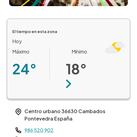
El tiempo en esta zona
Hoy
Máximo
Mínimo
24°
18°
Siguiente
Centro urbano
36630
Cambados
Pontevedra
España
Teléfono
986 520 902