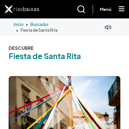
Pasar al contenido principal
Menú
Inicio
Buscador
Fiesta de Santa Rita
DESCUBRE
Fiesta de Santa Rita
Imagen