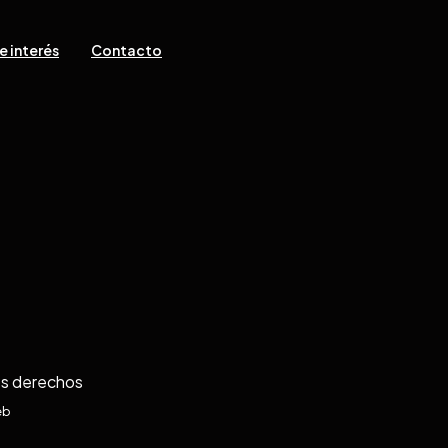
e interés
Contacto
os derechos
eb