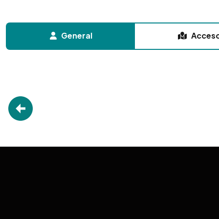
General
Acces