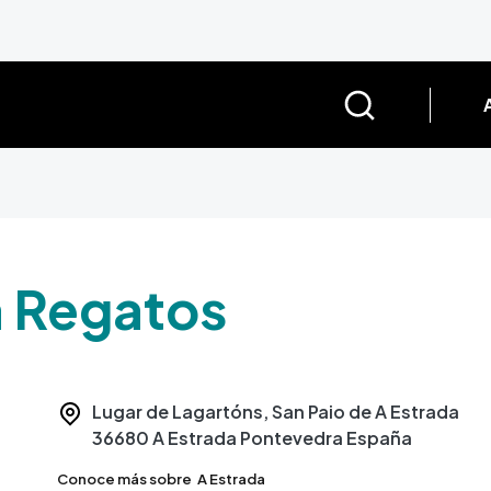
a Regatos
Lugar de Lagartóns, San Paio de A Estrada
36680
A Estrada
Pontevedra
España
Conoce más sobre
A Estrada