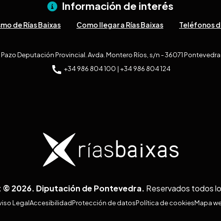
Información de interés
smo de Rías Baixas
Como llegar a Rías Baixas
Teléfonos d
Pazo Deputación Provincial. Avda. Montero Ríos, s/n - 36071 Pontevedra
+34 986 804 100 | +34 986 804 124
 © 2026. Diputación de Pontevedra.
Reservados todos l
viso Legal
Accesibilidad
Protección de datos
Política de cookies
Mapa w