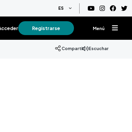
Lista adicional de acciones
ES
Acceder
Registrarse
Menú
Escuchar
Compartir
+
−