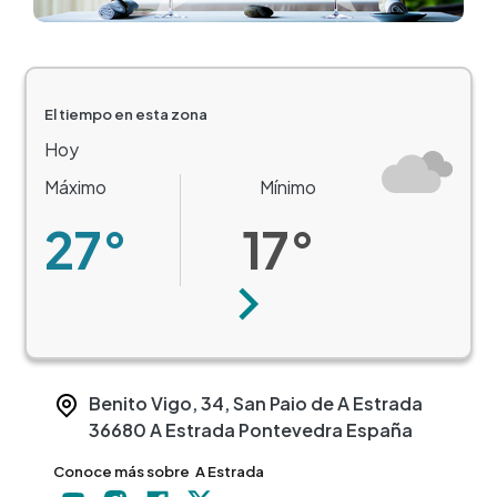
El tiempo en esta zona
Hoy
Máximo
Mínimo
27°
17°
Siguiente
Benito Vigo, 34, San Paio de A Estrada
36680
A Estrada
Pontevedra
España
Conoce más sobre
A Estrada
+