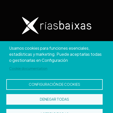
Copyright © 2026. Diputación de Pontevedra.
Usamos cookies para funciones esenciales,
Reservados todos los derechos
estadísticas y marketing. Puede aceptarlas todas
Aviso
Accesibilidad
Protección de
Política de
Mapa
o gestionarlas en Configuración
Legal
datos
cookies
web
Cookie documentation
CONFIGURACIÓN DE COOKIES
DENEGAR TODAS