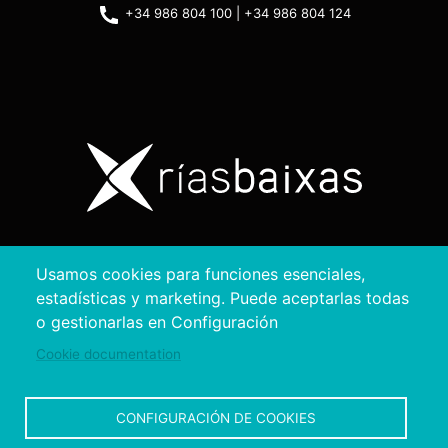
+34 986 804 100 | +34 986 804 124
Copyright © 2026. Diputación de Pontevedra.
Usamos cookies para funciones esenciales,
Reservados todos los derechos
estadísticas y marketing. Puede aceptarlas todas
Aviso
Accesibilidad
Protección de
Política de
Mapa
o gestionarlas en Configuración
Legal
datos
cookies
web
Cookie documentation
CONFIGURACIÓN DE COOKIES