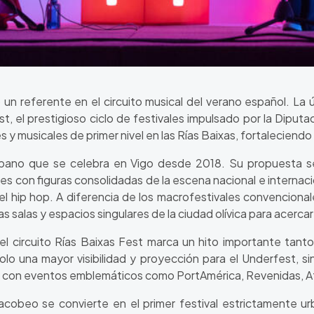
 referente en el circuito musical del verano español. La últ
, el prestigioso ciclo de festivales impulsado por la Diput
 y musicales de primer nivel en las Rías Baixas, fortaleciendo a
rbano que se celebra en Vigo desde 2018. Su propuesta se
s con figuras consolidadas de la escena nacional e internaci
 o el hip hop. A diferencia de los macrofestivales convencion
tas salas y espacios singulares de la ciudad olívica para acercar
l circuito Rías Baixas Fest marca un hito importante tant
lo una mayor visibilidad y proyección para el Underfest, si
a con eventos emblemáticos como PortAmérica, Revenidas, Atl
acobeo se convierte en el primer festival estrictamente ur