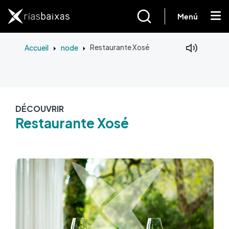
Aller au contenu principal
Menú
Accueil
node
Restaurante Xosé
DÉCOUVRIR
Restaurante Xosé
Image