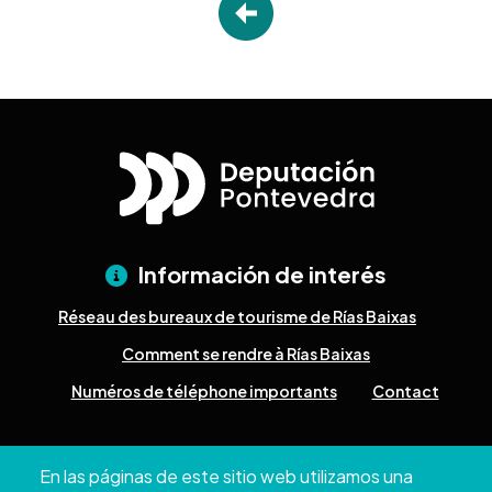
Información de interés
Réseau des bureaux de tourisme de Rías Baixas
Comment se rendre à Rías Baixas
Numéros de téléphone importants
Contact
Pazo Deputación Provincial. Avda. Montero Ríos, s/n - 36071
En las páginas de este sitio web utilizamos una
Pontevedra