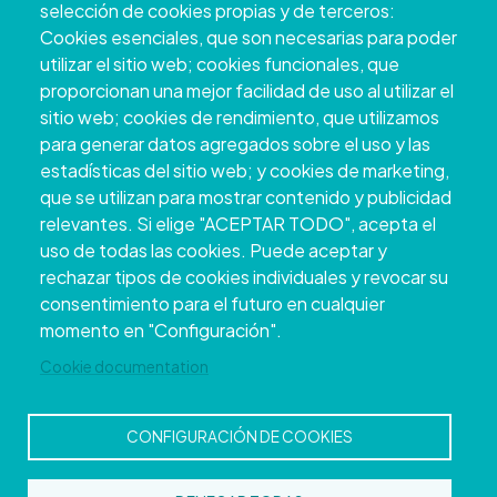
selección de cookies propias y de terceros:
+34 986 804 100 | +34 986 804 124
Cookies esenciales, que son necesarias para poder
utilizar el sitio web; cookies funcionales, que
proporcionan una mejor facilidad de uso al utilizar el
sitio web; cookies de rendimiento, que utilizamos
para generar datos agregados sobre el uso y las
estadísticas del sitio web; y cookies de marketing,
que se utilizan para mostrar contenido y publicidad
relevantes. Si elige "ACEPTAR TODO", acepta el
uso de todas las cookies. Puede aceptar y
rechazar tipos de cookies individuales y revocar su
Copyright © 2026. Conseil provincial de
consentimiento para el futuro en cualquier
Pontevedra.
Tous droits réservés
momento en "Configuración".
Disclamer
Accessibilité
Privacy Policy
Cookie Policy
Site map
Cookie documentation
CONFIGURACIÓN DE COOKIES