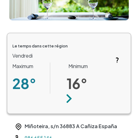
Le temps dans cette région
Vendredi
Maximum
Minimum
28°
16°
Suivant
Miñoteira, s/n
36883
A Cañiza
España
Teléfono
986 655 146