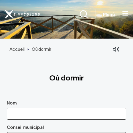
Aller au contenu principal
Menú
Accueil
Où dormir
Où dormir
Nom
Conseil municipal