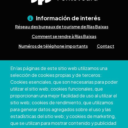
Información de interés
Réseau des bureaux de tourisme de Rías Baixas
Comment se rendre à Rías Baixas
Numéros de téléphone importants
Contact
Pazo Deputación Provincial. Avda. Montero Ríos, s/n - 36071
En las páginas de este sitio web utilizamos una
Pontevedra
selección de cookies propias y de terceros:
+34 986 804 100 | +34 986 804 124
Cookies esenciales, que son necesarias para poder
utilizar el sitio web; cookies funcionales, que
proporcionan una mejor facilidad de uso al utilizar el
sitio web; cookies de rendimiento, que utilizamos
para generar datos agregados sobre el uso y las
estadísticas del sitio web; y cookies de marketing,
que se utilizan para mostrar contenido y publicidad