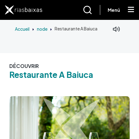
Aller au contenu principal
Menú
Accueil
node
Restaurante A Baiuca
DÉCOUVRIR
Restaurante A Baiuca
Image