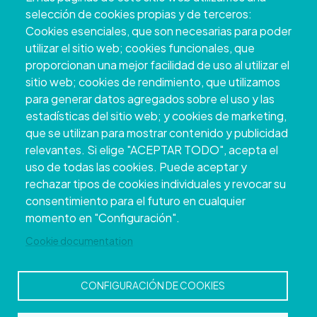
Pontevedra
selección de cookies propias y de terceros:
+34 986 804 100 | +34 986 804 124
Cookies esenciales, que son necesarias para poder
utilizar el sitio web; cookies funcionales, que
proporcionan una mejor facilidad de uso al utilizar el
sitio web; cookies de rendimiento, que utilizamos
para generar datos agregados sobre el uso y las
estadísticas del sitio web; y cookies de marketing,
que se utilizan para mostrar contenido y publicidad
relevantes. Si elige "ACEPTAR TODO", acepta el
uso de todas las cookies. Puede aceptar y
rechazar tipos de cookies individuales y revocar su
Copyright © 2026. Conseil provincial de
consentimiento para el futuro en cualquier
Pontevedra.
Tous droits réservés
momento en "Configuración".
Disclamer
Accessibilité
Privacy Policy
Cookie Policy
Site map
Cookie documentation
CONFIGURACIÓN DE COOKIES