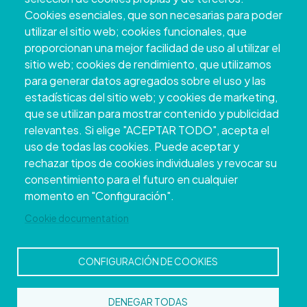
+34 986 804 100 | +34 986 804 124
Cookies esenciales, que son necesarias para poder
utilizar el sitio web; cookies funcionales, que
proporcionan una mejor facilidad de uso al utilizar el
sitio web; cookies de rendimiento, que utilizamos
para generar datos agregados sobre el uso y las
estadísticas del sitio web; y cookies de marketing,
que se utilizan para mostrar contenido y publicidad
relevantes. Si elige "ACEPTAR TODO", acepta el
uso de todas las cookies. Puede aceptar y
rechazar tipos de cookies individuales y revocar su
Copyright © 2026. Conselho Provincial de
consentimiento para el futuro en cualquier
Pontevedra.
Todos os direitos reservados
momento en "Configuración".
Disclamer
Accessibility
Privacy Policy
Cookie Policy
Site map
Cookie documentation
CONFIGURACIÓN DE COOKIES
DENEGAR TODAS