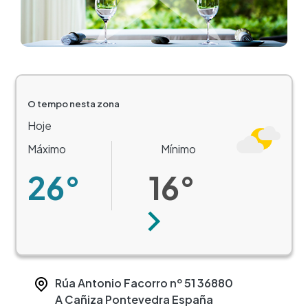
O tempo nesta zona
Hoje
Máximo
Mínimo
26°
16°
Seguinte
Rúa Antonio Facorro nº 51
36880
A Cañiza
Pontevedra
España