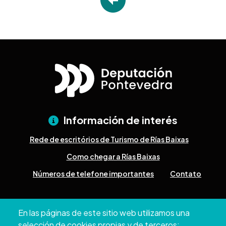
Información de interés
Rede de escritórios de Turismo de Rías Baixas
Como chegar a Rías Baixas
Números de telefone importantes
Contato
Pazo Deputación Provincial. Avda. Montero Ríos, s/n - 36071
En las páginas de este sitio web utilizamos una
Pontevedra
selección de cookies propias y de terceros: