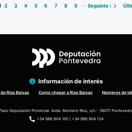
ginação
…
gina atual
Página
Página
Página
Página
Página
Página
Página
Página
Próxima página
Últ
2
3
4
5
6
7
8
9
Seguinte ›
Últ
Información de interés
 de Rías Baixas
Como chegar a Rías Baixas
Números de te
Pazo Deputación Provincial. Avda. Montero Ríos, s/n - 36071 Pontevedr
+34 986 804 100 | +34 986 804 124