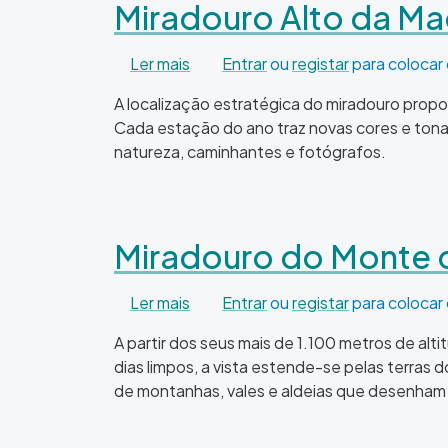
Miradouro Alto da M
sobre Miradouro Alto da Madanela
Ler mais
Entrar
ou
registar
para colocar
A localização estratégica do miradouro propo
Cada estação do ano traz novas cores e tona
natureza, caminhantes e fotógrafos.
Miradouro do Monte 
sobre Miradouro do Monte das Cov
Ler mais
Entrar
ou
registar
para colocar
A partir dos seus mais de 1.100 metros de alt
dias limpos, a vista estende-se pelas terra
de montanhas, vales e aldeias que desenham 