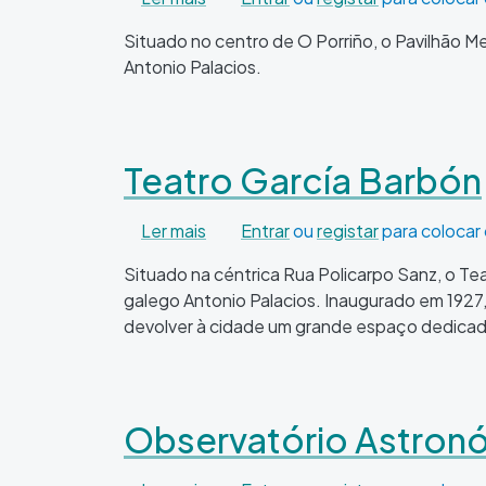
Situado no centro de O Porriño, o Pavilhão M
Antonio Palacios.
Teatro García Barbón
sobre Teatro García Barbón
Ler mais
Entrar
ou
registar
para colocar
Situado na céntrica Rua Policarpo Sanz, o Te
galego Antonio Palacios. Inaugurado em 1927,
devolver à cidade um grande espaço dedicado 
Observatório Astro