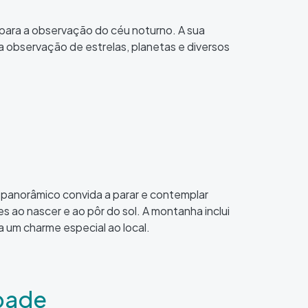
 para a observação do céu noturno. A sua
 a observação de estrelas, planetas e diversos
o panorâmico convida a parar e contemplar
o nascer e ao pôr do sol. A montanha inclui
um charme especial ao local.
bade