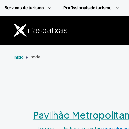
Passar para o conteúdo principal
Serviços de turismo
Profissionais de turismo
Início
node
Pavilhão Metropolitan
sobre Pavilhão Metropolitano. Tem
Ler mais
Entrar
ou
registar
para colocar