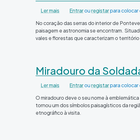
sobre Miradouro do Observatório
Ler mais
Entrar
ou
registar
para colocar
No coração das serras do interior de Ponte
paisagem e astronomia se encontram. Situado
vales e florestas que caracterizam o territó
Miradouro da Soldad
sobre Miradouro da Soldada
Ler mais
Entrar
ou
registar
para colocar
O miradouro deve o seu nome à emblemática f
tornou um dos símbolos paisagísticos da regiã
etnográfico à visita.