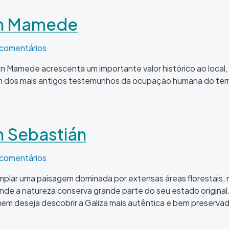
an Mamede
ede
 comentários
an Mamede acrescenta um importante valor histórico ao local
 um dos mais antigos testemunhos da ocupação humana do terri
n Sebastián
tián
 comentários
emplar uma paisagem dominada por extensas áreas florestais,
nde a natureza conserva grande parte do seu estado original. 
uem deseja descobrir a Galiza mais autêntica e bem preservad