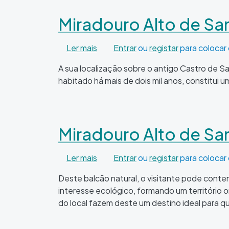
Miradouro Alto de S
sobre Miradouro Alto de San Mam
Ler mais
Entrar
ou
registar
para colocar
A sua localização sobre o antigo Castro de S
habitado há mais de dois mil anos, constitui
Miradouro Alto de Sa
sobre Miradouro Alto de San Sebas
Ler mais
Entrar
ou
registar
para colocar
Deste balcão natural, o visitante pode cont
interesse ecológico, formando um território o
do local fazem deste um destino ideal para q