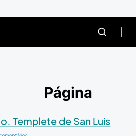
Página
o. Templete de San Luis
plete de San Luis
 comentários