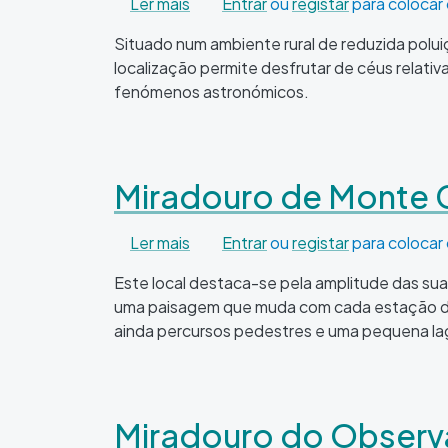
sobre Observatório Astronómico 
Ler mais
Entrar
ou
registar
para colocar
Situado num ambiente rural de reduzida polu
localização permite desfrutar de céus relativ
fenómenos astronómicos.
Miradouro de Monte 
sobre Miradouro de Monte Coirego
Ler mais
Entrar
ou
registar
para colocar
Este local destaca-se pela amplitude das sua
uma paisagem que muda com cada estação do 
ainda percursos pedestres e uma pequena la
Miradouro do Observ