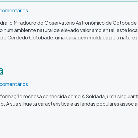
 Astronómico de Cotobade
 comentários
vedra, o Miradouro do Observatório Astronómico de Cotobade
 num ambiente natural de elevado valor ambiental, este loca
rio de Cerdedo Cotobade, uma paisagem moldada pela natureza 
a
 comentários
ormação rochosa conhecida como A Soldada, uma singular fig
o. A sua silhueta característica e as lendas populares associa