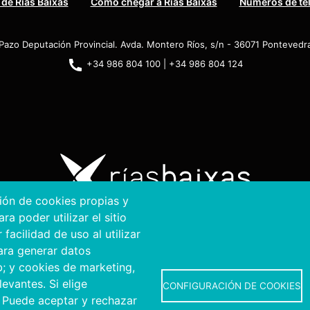
 de Rías Baixas
Como chegar a Rías Baixas
Números de te
Pazo Deputación Provincial. Avda. Montero Ríos, s/n - 36071 Pontevedr
+34 986 804 100 | +34 986 804 124
ción de cookies propias y
a poder utilizar el sitio
2026. Conselho Provincial de Pontevedra.
Todos os direit
acilidad de uso al utilizar
para generar datos
Disclamer
Accessibility
Privacy Policy
Cookie Policy
Site map
b; y cookies de marketing,
evantes. Si elige
CONFIGURACIÓN DE COOKIES
 Puede aceptar y rechazar