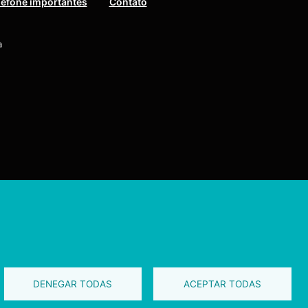
lefone importantes
Contato
a
os reservados
DENEGAR TODAS
ACEPTAR TODAS