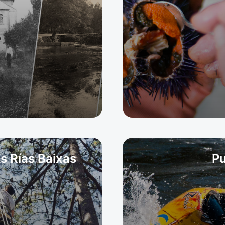
s Rías Baixas
Pu