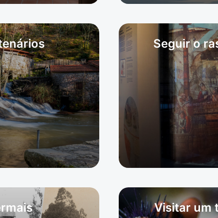
tenários
Seguir o r
ermais
Visitar um