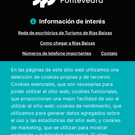
Información de interés
Rede de escritórios de Turismo de Rías Baixas
Como chegar a Rías Baixas
Números de telefone importantes
Contato
En las páginas de este sitio web utilizamos una
Pazo Deputación Provincial. Avda. Montero Ríos, s/n - 36071
selección de cookies propias y de terceros:
Pontevedra
Cookies esenciales, que son necesarias para
+34 986 804 100 | +34 986 804 124
poder utilizar el sitio web; cookies funcionales,
que proporcionan una mejor facilidad de uso al
utilizar el sitio web; cookies de rendimiento, que
utilizamos para generar datos agregados sobre
el uso y las estadísticas del sitio web; y cookies
de marketing, que se utilizan para mostrar
contenido y publicidad relevantes. Si elige