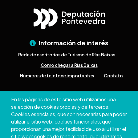
Información de interés
Rede de escritórios de Turismo de Rías Baixas
Como chegar a Rías Baixas
Números de telefone importantes
Contato
Pazo Deputación Provincial. Avda. Montero Ríos, s/n - 36071
En las páginas de este sitio web utilizamos una
Pontevedra
selección de cookies propias y de terceros:
+34 986 804 100 | +34 986 804 124
Cookies esenciales, que son necesarias para poder
utilizar el sitio web; cookies funcionales, que
proporcionan una mejor facilidad de uso al utilizar el
sitio web; cookies de rendimiento, que utilizamos