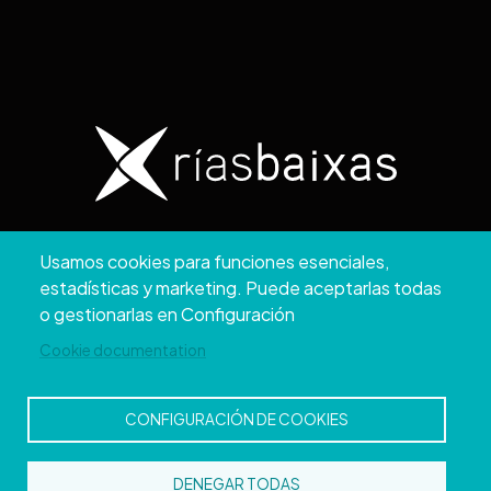
Copyright © 2026. Diputación de Pontevedra.
Usamos cookies para funciones esenciales,
Reservados todos los derechos
estadísticas y marketing. Puede aceptarlas todas
Aviso
Accesibilidad
Protección de
Política de
Mapa
o gestionarlas en Configuración
Legal
datos
cookies
web
Cookie documentation
CONFIGURACIÓN DE COOKIES
DENEGAR TODAS