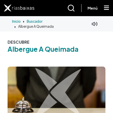
Pasar al contenido principal
Menú
Inicio
Buscador
Albergue A Queimada
DESCUBRE
Albergue A Queimada
Imagen