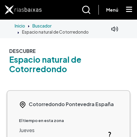
Pasar al contenido principal
Menú
Inicio
Buscador
Espacio natural de Cotorredondo
DESCUBRE
Espacio natural de
Cotorredondo
Cotorredondo
Pontevedra
España
El tiempo en esta zona
Jueves