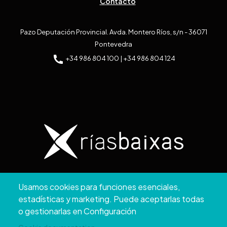
Contacto
Pazo Deputación Provincial. Avda. Montero Ríos, s/n - 36071
Pontevedra
+34 986 804 100 | +34 986 804 124
Copyright © 2026. Diputación de Pontevedra.
Usamos cookies para funciones esenciales,
Reservados todos los derechos
estadísticas y marketing. Puede aceptarlas todas
Aviso
Accesibilidad
Protección de
Política de
Mapa
o gestionarlas en Configuración
Legal
datos
cookies
web