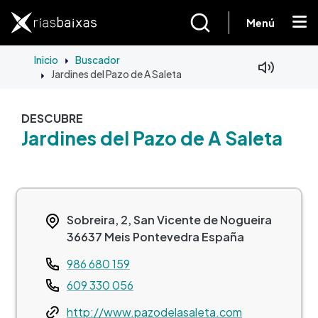
Pasar al contenido principal
Menú
Inicio
Buscador
Jardines del Pazo de A Saleta
DESCUBRE
Jardines del Pazo de A Saleta
Sobreira, 2, San Vicente de Nogueira
36637
Meis
Pontevedra
España
Teléfono
986 680 159
609 330 056
Web
http://www.pazodelasaleta.com