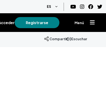
Lista adicional de acciones
ES
Acceder
Registrarse
Menú
Escuchar
Compartir
+
−