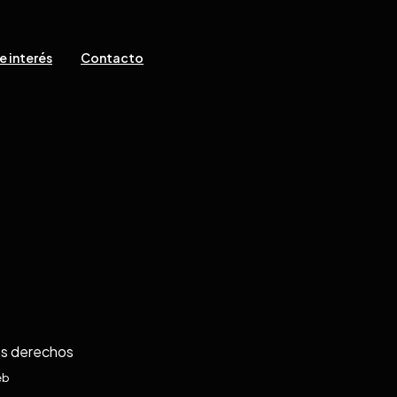
e interés
Contacto
os derechos
eb