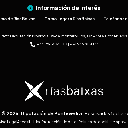
Información de interés
smo de Rías Baixas
Como llegar a Rías Baixas
Teléfonos d
Pazo Deputación Provincial. Avda. Montero Ríos, s/n - 36071 Pontevedra
+34 986 804 100 | +34 986 804 124
 © 2026. Diputación de Pontevedra.
Reservados todos l
viso Legal
Accesibilidad
Protección de datos
Política de cookies
Mapa w