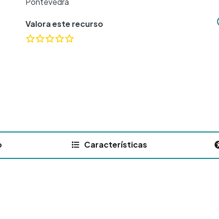
Pontevedra
Valora este recurso
o
Características