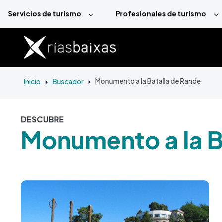
Pasar al contenido principal
Servicios de turismo
Profesionales de turismo
Inicio
Buscador
Monumento a la Batalla de Rande
DESCUBRE
Monumento a la B
Imagen