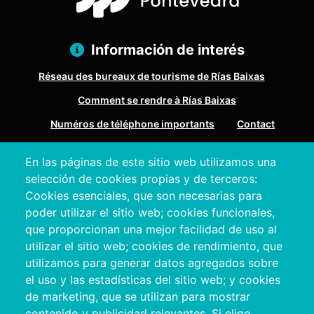
Información de interés
Réseau des bureaux de tourisme de Rías Baixas
Comment se rendre à Rías Baixas
Numéros de téléphone importants
Contact
En las páginas de este sitio web utilizamos una
Pazo Deputación Provincial. Avda. Montero Ríos, s/n - 36071
selección de cookies propias y de terceros:
Pontevedra
Cookies esenciales, que son necesarias para
+34 986 804 100 | +34 986 804 124
poder utilizar el sitio web; cookies funcionales,
que proporcionan una mejor facilidad de uso al
utilizar el sitio web; cookies de rendimiento, que
utilizamos para generar datos agregados sobre
el uso y las estadísticas del sitio web; y cookies
de marketing, que se utilizan para mostrar
contenido y publicidad relevantes. Si elige