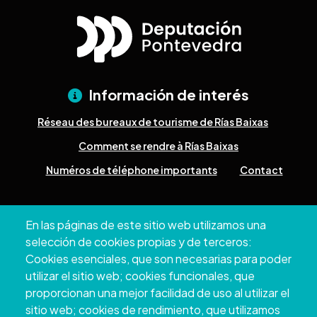
Información de interés
Réseau des bureaux de tourisme de Rías Baixas
Comment se rendre à Rías Baixas
Numéros de téléphone importants
Contact
Pazo Deputación Provincial. Avda. Montero Ríos, s/n - 36071
En las páginas de este sitio web utilizamos una
Pontevedra
selección de cookies propias y de terceros:
+34 986 804 100 | +34 986 804 124
Cookies esenciales, que son necesarias para poder
utilizar el sitio web; cookies funcionales, que
proporcionan una mejor facilidad de uso al utilizar el
sitio web; cookies de rendimiento, que utilizamos