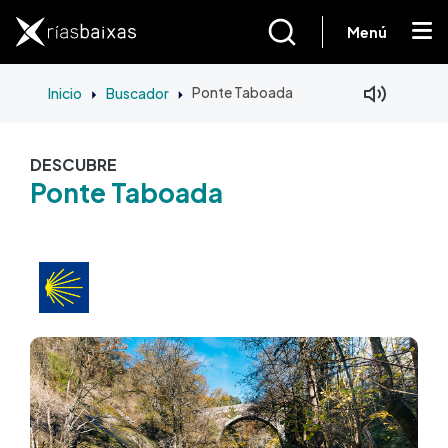
Pasar al contenido principal
Menú
Inicio
Buscador
Ponte Taboada
DESCUBRE
Ponte Taboada
Imagen