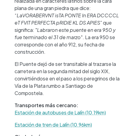
realizada en caracteres latinos sobre la cara
plana de una gran piedra que dice:
“
LaVORABERVNT isTA PONTE In ERA DCCCCL
eT FVIT PERFECTA pRIDIE KL DS APIES
” que
significa: "
Labraron este puente en era 950 y
fue terminado el 31 de marzo
". La era 950 se
corresponde con el año 912, su fecha de
construcción.
El Puente dejó de ser transitable al trazarse la
carretera en la segunda mitad del siglo XIX,
convirtiéndose en el paso a los peregrinos de la
Vía de la Plata rumbo a Santiago de
Compostela.
Transportes más cercano:
Estación de autobuses de Lalín (10.19km)
Estación de tren de Lalín (10.96km)