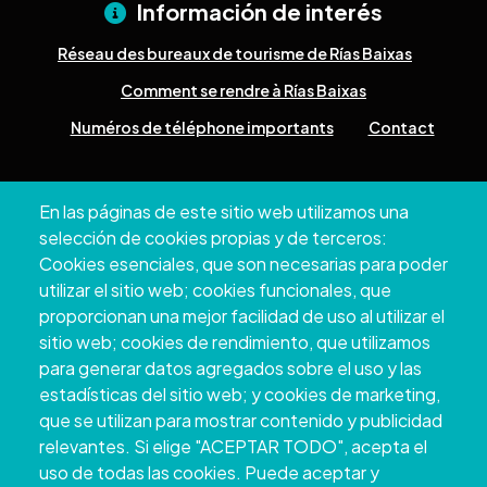
Información de interés
Réseau des bureaux de tourisme de Rías Baixas
Comment se rendre à Rías Baixas
Numéros de téléphone importants
Contact
Pazo Deputación Provincial. Avda. Montero Ríos, s/n - 36071
En las páginas de este sitio web utilizamos una
Pontevedra
selección de cookies propias y de terceros:
+34 986 804 100 | +34 986 804 124
Cookies esenciales, que son necesarias para poder
utilizar el sitio web; cookies funcionales, que
proporcionan una mejor facilidad de uso al utilizar el
sitio web; cookies de rendimiento, que utilizamos
para generar datos agregados sobre el uso y las
estadísticas del sitio web; y cookies de marketing,
que se utilizan para mostrar contenido y publicidad
relevantes. Si elige "ACEPTAR TODO", acepta el
uso de todas las cookies. Puede aceptar y