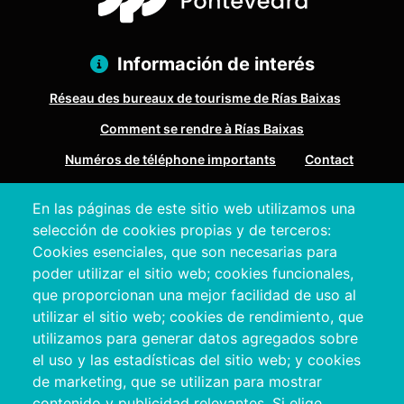
Información de interés
Réseau des bureaux de tourisme de Rías Baixas
Comment se rendre à Rías Baixas
Numéros de téléphone importants
Contact
En las páginas de este sitio web utilizamos una
Pazo Deputación Provincial. Avda. Montero Ríos, s/n - 36071
selección de cookies propias y de terceros:
Pontevedra
Cookies esenciales, que son necesarias para
+34 986 804 100 | +34 986 804 124
poder utilizar el sitio web; cookies funcionales,
que proporcionan una mejor facilidad de uso al
utilizar el sitio web; cookies de rendimiento, que
utilizamos para generar datos agregados sobre
el uso y las estadísticas del sitio web; y cookies
de marketing, que se utilizan para mostrar
contenido y publicidad relevantes. Si elige