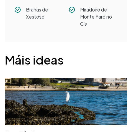
Brañas de
Miradoiro de
Xestoso
Monte Faro no
Cís
Desplegable
Máis ideas