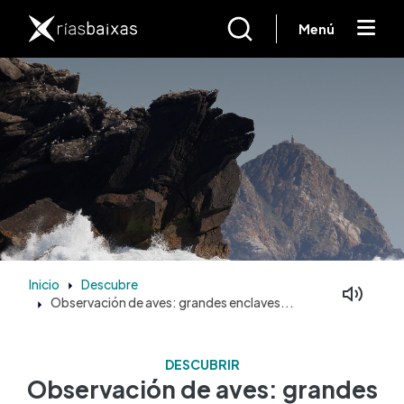
Ir o contido principal
Menú
Inicio
Descubre
Observación de aves: grandes enclaves...
DESCUBRIR
Observación de aves: grandes