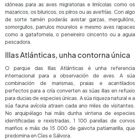
idóneas para as aves migratorias e limícolas como os
mazaricos, os biluricos, os pilros ou as avefrías. Con algo
de sorte tamén poderás avistar garzas, mergullóns,
somorgullos, parrulos mourelos e mesmo aves rapaces
como a gatafornela, o peneireiro cincento ou a aguia
pescadora.
Illas Atlánticas, unha contorna única
O parque das Illas Atlánticas é unha referencia
internacional para a observación de aves. A súa
combinación de marismas, praias e acantilados
perfectos para a cría converten as súas illas en refuxio
para ducias de especies únicas. A súa riqueza natural e a
súa fauna avícola atraen cada ano miles de visitantes.
No arquipélago hai máis dunha vintena de especies
identificadas e rexistradas, 1 100 parellas de corvos
mariños e máis de 15 000 de gaivota patiamarilla, que
predomina en Cíes e Sálvora.