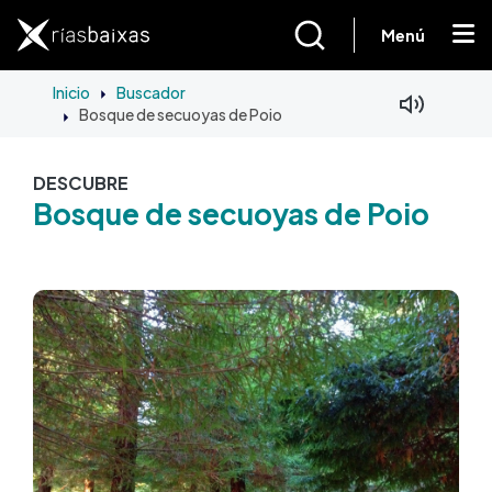
Pasar al contenido principal
Menú
Inicio
Buscador
Bosque de secuoyas de Poio
DESCUBRE
Bosque de secuoyas de Poio
Imagen