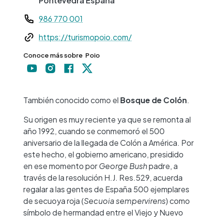
Pontevedra
España
Teléfono
986 770 001
Web
https://turismopoio.com/
Conoce más sobre
Poio
+
−
También conocido como el
Bosque de Colón
.
Su origen es muy reciente ya que se remonta al
año 1992, cuando se conmemoró el 500
aniversario de la llegada de Colón a América. Por
este hecho, el gobierno americano, presidido
en ese momento por
George Bush
padre, a
través de la resolución H.J. Res.529, acuerda
regalar a las gentes de España 500 ejemplares
de secuoya roja (
Secuoia sempervirens
) como
símbolo de hermandad entre el Viejo y Nuevo