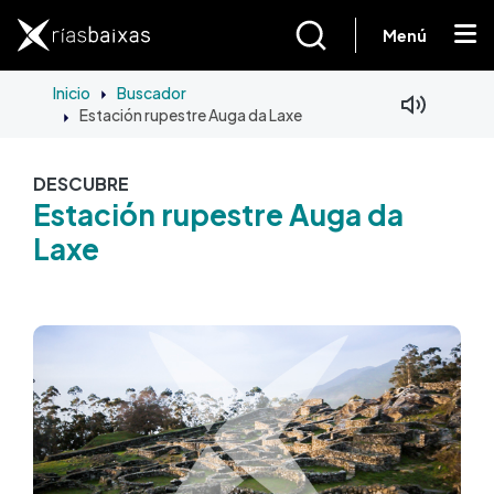
Pasar al contenido principal
Menú
Inicio
Buscador
Estación rupestre Auga da Laxe
DESCUBRE
Estación rupestre Auga da
Laxe
Imagen