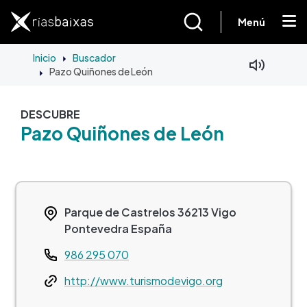
Pasar al contenido principal
Menú
Inicio
Buscador
Pazo Quiñones de León
DESCUBRE
Pazo Quiñones de León
Parque de Castrelos
36213
Vigo
Pontevedra
España
Teléfono
986 295 070
Web
http://www.turismodevigo.org