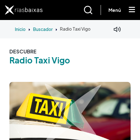
Pasar al contenido principal
Menú
Inicio
Buscador
Radio Taxi Vigo
DESCUBRE
Radio Taxi Vigo
Imagen