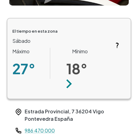
El tiempo en esta zona
Sábado
Máximo
Mínimo
27°
18°
Siguiente
Estrada Provincial, 7
36204
Vigo
Pontevedra
España
Teléfono
986 470 000