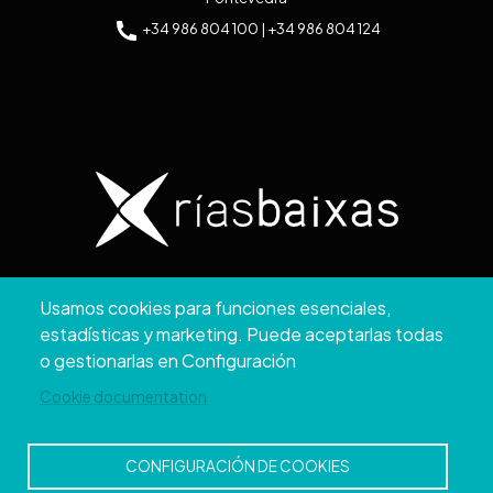
+34 986 804 100 | +34 986 804 124
Copyright © 2026. Diputación de Pontevedra.
Usamos cookies para funciones esenciales,
Reservados todos los derechos
estadísticas y marketing. Puede aceptarlas todas
Aviso
Accesibilidad
Protección de
Política de
Mapa
o gestionarlas en Configuración
Legal
datos
cookies
web
Cookie documentation
CONFIGURACIÓN DE COOKIES