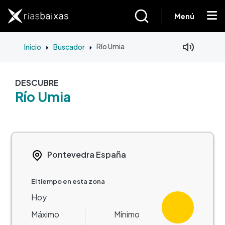
Pasar al contenido principal
Menú
Inicio
Buscador
Río Umia
DESCUBRE
Río Umia
Pontevedra
España
El tiempo en esta zona
Hoy
Máximo
Mínimo