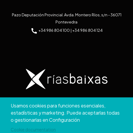
Pazo Deputación Provincial. Avda. Montero Ríos, s/n - 36071
Pontevedra
+34 986 804 100 | +34 986 804 124
Copyright © 2026. Diputación de Pontevedra.
Usamos cookies para funciones esenciales,
Reservados todos los derechos
estadísticas y marketing. Puede aceptarlas todas
Aviso
Accesibilidad
Protección de
Política de
Mapa
o gestionarlas en Configuración
Legal
datos
cookies
web
Cookie documentation