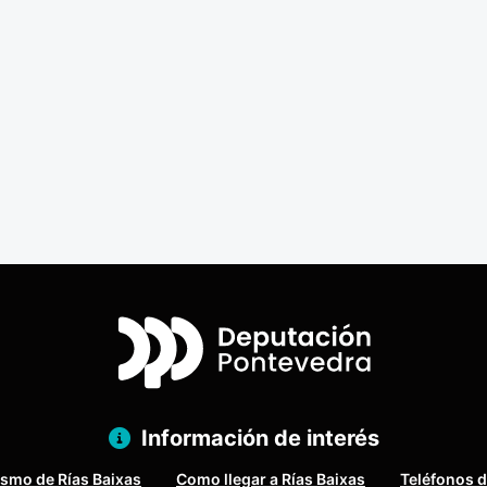
Información de interés
ismo de Rías Baixas
Como llegar a Rías Baixas
Teléfonos d