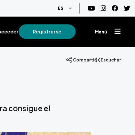
Lista adicional de acciones
ES
Acceder
Registrarse
Menú
Compartir
Escuchar
ra consigue el