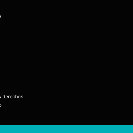
a
s derechos
b