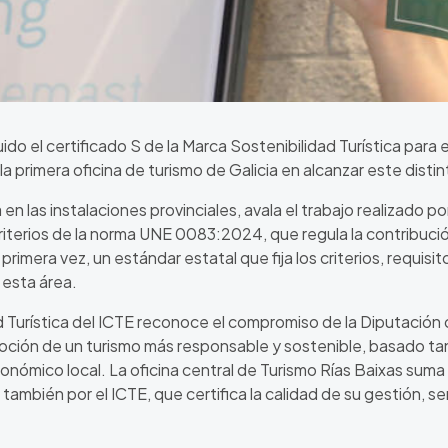
o el certificado S de la Marca Sostenibilidad Turística para 
la primera oficina de turismo de Galicia en alcanzar este distin
 en las instalaciones provinciales, avala el trabajo realizado 
riterios de la norma UNE 0083:2024, que regula la contribución
imera vez, un estándar estatal que fija los criterios, requisi
 esta área.
ad Turística del ICTE reconoce el compromiso de la Diputación 
moción de un turismo más responsable y sostenible, basado ta
conómico local. La oficina central de Turismo Rías Baixas sum
también por el ICTE, que certifica la calidad de su gestión, se