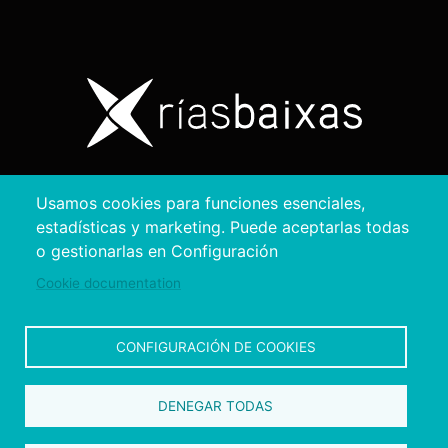
Copyright © 2026. Diputación de Pontevedra.
Usamos cookies para funciones esenciales,
Reservados todos los derechos
estadísticas y marketing. Puede aceptarlas todas
Aviso
Accesibilidad
Protección de
Política de
Mapa
o gestionarlas en Configuración
Legal
datos
cookies
web
Cookie documentation
CONFIGURACIÓN DE COOKIES
DENEGAR TODAS