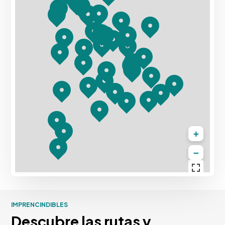
+
−
IMPRENCINDIBLES
Descubre las rutas y