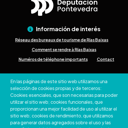
Información de interés
Réseau des bureaux de tourisme de Rías Baixas
Comment se rendre à Rías Baixas
Numéros de téléphone importants
Contact
Pazo Deputación Provincial. Avda. Montero Ríos, s/n - 36071
En las páginas de este sitio web utilizamos una
Pontevedra
selección de cookies propias y de terceros:
+34 986 804 100 | +34 986 804 124
Cookies esenciales, que son necesarias para poder
utilizar el sitio web; cookies funcionales, que
proporcionan una mejor facilidad de uso al utilizar el
sitio web; cookies de rendimiento, que utilizamos
para generar datos agregados sobre el uso y las