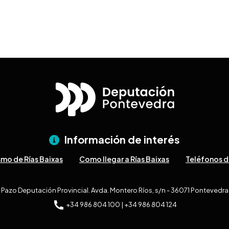
Información de interés
smo de Rías Baixas
Como llegar a Rías Baixas
Teléfonos d
Pazo Deputación Provincial. Avda. Montero Ríos, s/n - 36071 Pontevedra
+34 986 804 100 | +34 986 804 124