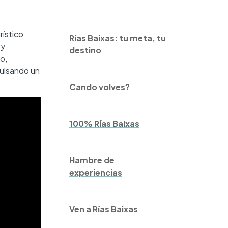
rístico
Rías Baixas: tu meta, tu
 y
destino
o,
pulsando un
Cando volves?
100% Rías Baixas
Hambre de
experiencias
Ven a Rías Baixas