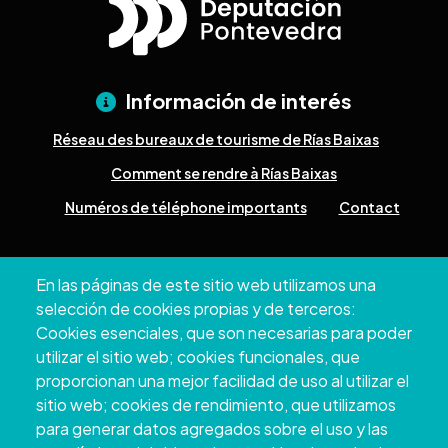
Información de interés
Réseau des bureaux de tourisme de Rías Baixas
Comment se rendre à Rías Baixas
Numéros de téléphone importants
Contact
Pazo Deputación Provincial. Avda. Montero Ríos, s/n - 36071
En las páginas de este sitio web utilizamos una
Pontevedra
selección de cookies propias y de terceros:
+34 986 804 100 | +34 986 804 124
Cookies esenciales, que son necesarias para poder
utilizar el sitio web; cookies funcionales, que
proporcionan una mejor facilidad de uso al utilizar el
sitio web; cookies de rendimiento, que utilizamos
para generar datos agregados sobre el uso y las