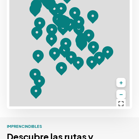
+
−
IMPRENCINDIBLES
Descubre las rutas y