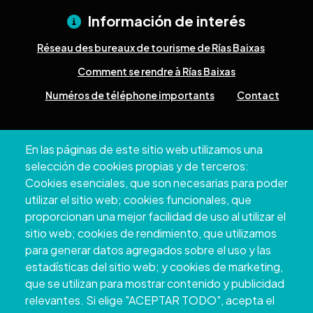
Información de interés
Réseau des bureaux de tourisme de Rías Baixas
Comment se rendre à Rías Baixas
Numéros de téléphone importants
Contact
Pazo Deputación Provincial. Avda. Montero Ríos, s/n - 36071
En las páginas de este sitio web utilizamos una
Pontevedra
selección de cookies propias y de terceros:
+34 986 804 100 | +34 986 804 124
Cookies esenciales, que son necesarias para poder
utilizar el sitio web; cookies funcionales, que
proporcionan una mejor facilidad de uso al utilizar el
sitio web; cookies de rendimiento, que utilizamos
para generar datos agregados sobre el uso y las
estadísticas del sitio web; y cookies de marketing,
que se utilizan para mostrar contenido y publicidad
relevantes. Si elige "ACEPTAR TODO", acepta el