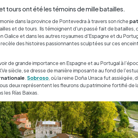
 tours ont été les témoins de mille batailles.
rmonie dans la province de Pontevedra à travers son riche
pat
les et de tours. Ils témoignent d'un passé fait de batailles, d
 en Galice et dans les autres royaumes d'Espagne et du Portug
recèle des histoires passionnantes sculptées sur ces encein
voir de grande importance en Espagne et au Portugal à l'épo
XVe siècle, se dresse de manière imposante au fond de l'estu
rnationale
.
Sobroso
, où la reine Doña Urraca fut assiégée, 
us deux représentent les fleurons du patrimoine fortifié de l
s les Rías Baixas.