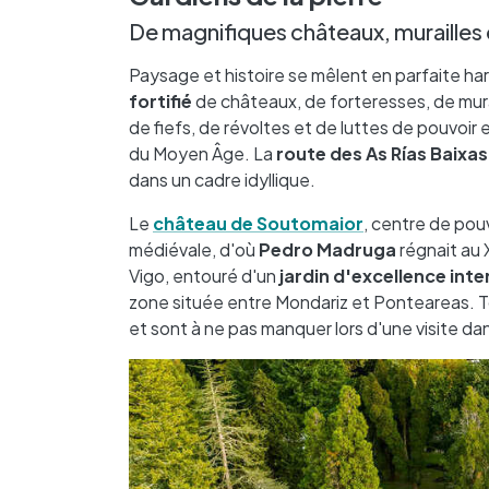
De magnifiques châteaux, murailles et
Paysage et histoire se mêlent en parfaite ha
fortifié
de châteaux, de forteresses, de murail
de fiefs, de révoltes et de luttes de pouvoir
du Moyen Âge. La
route des As Rías Baixas
dans un cadre idyllique.
Le
château de Soutomaior
, centre de pou
médiévale, d'où
Pedro Madruga
régnait au 
Vigo, entouré d'un
jardin d'excellence inte
zone située entre Mondariz et Ponteareas. To
et sont à ne pas manquer lors d'une visite dan