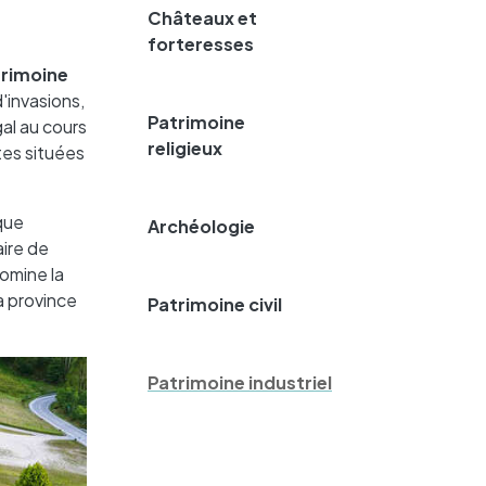
Châteaux et
forteresses
rimoine
'invasions,
Patrimoine
al au cours
religieux
tes situées
que
Archéologie
aire de
domine la
a province
Patrimoine civil
Patrimoine industriel