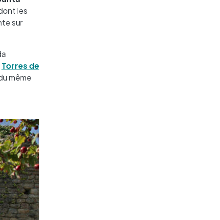
 dont les
nte sur
da
s
Torres de
ie du même