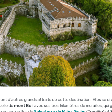
t d'autres grands attraits de cette destination. Elles se d
elle du
mont Boi
, avec ses trois kilomètres de murailles, qui
Ou encore celles de
Salvaterra de Miño
,
Goián
(Tomiño)
et