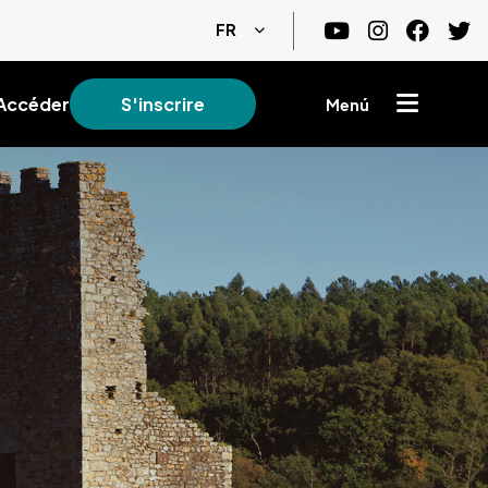
Lister les actions supplémentair
FR
Accéder
S'inscrire
Menú