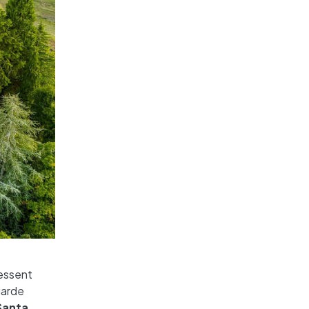
ressent
 garde
Santa