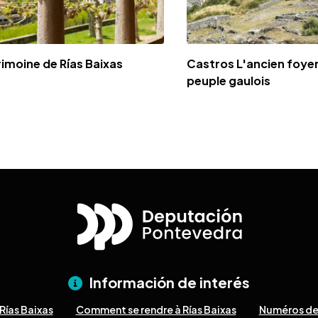
imoine de Rías Baixas
Castros L'ancien foye
peuple gaulois
Información de interés
Rías Baixas
Comment se rendre à Rías Baixas
Numéros de