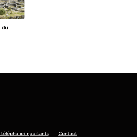
r du
 téléphone importants
Contact