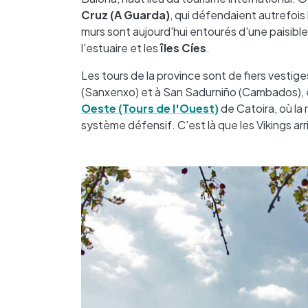
Cruz (A Guarda)
, qui défendaient autrefois l
murs sont aujourd'hui entourés d'une paisibl
l'estuaire et les
îles Cíes
.
Les tours de la province sont de fiers vest
(Sanxenxo) et à San Sadurniño (Cambados), e
Oeste (Tours de l'Ouest)
de Catoira, où la 
système défensif. C'est là que les Vikings arri